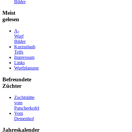
Bilder
Meist
gelesen
A-
Wurf
Bilder
Kurzurlaub
Telfs
Impressum
Links
Wurfplanung
Befreundete
Züchter
Zuchtstätte
vom
Patscherkofel
Vom
Demenhof
Jahreskalender