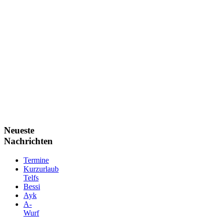
Neueste
Nachrichten
Termine
Kurzurlaub
Telfs
Bessi
Ayk
A-
Wurf